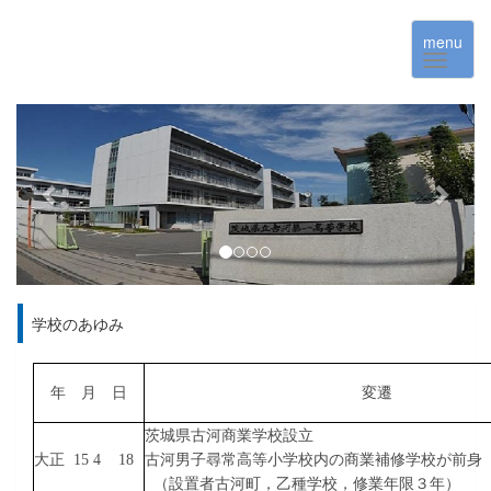
menu
p
n
r
e
e
x
v
t
i
o
u
学校のあゆみ
s
年
月
日
変遷
茨城県
古河
商業
学校
設立
大正
15
4
18
古河
男子
尋常
高等
小学校
内
の
商業
補修
学校
が
前身
（
設置者
古河
町
，
乙種
学校
，
修業
年限
３
年
）