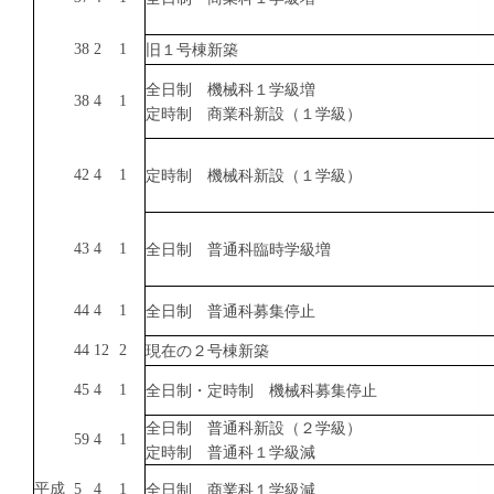
38
2
1
旧
１
号棟
新築
全日制
機械
科
１学級増
38
4
1
定時制
商業科
新設
（１
学級
）
42
4
1
定時制
機械
科
新設（１学級）
43
4
1
全日制
普通科
臨時
学級
増
44
4
1
全日制
普通科
募集
停止
44
12
2
現在
の２
号棟
新築
45
4
1
全日制
・
定時制
機械科
募集
停止
全日制
普通科
新設
（２
学級
）
59
4
1
定時制
普通科
１
学級
減
平成
5
4
1
全日制
商業科
１
学級
減