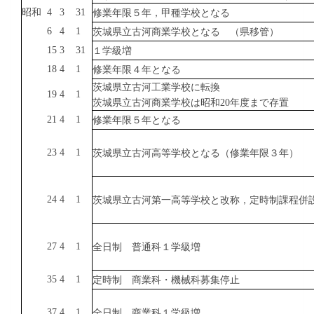
昭和
4
3
31
修業
年限
５
年
，
甲種
学校
となる
6
4
1
茨城
県立
古河
商業
学校
となる （
県
移管
）
15
3
31
１
学級
増
18
4
1
修業
年限
４
年
となる
茨城
県立
古河
工業
学校
に
転換
19
4
1
茨城
県立
古河
商業
学校
は
昭和
20
年度
まで
存
置
21
4
1
修業
年限
５
年
となる
23
4
1
茨城
県立
古河
高等
学校
となる（修業年限３年）
24
4
1
茨城
県立
古河
第一
高等
学校
と
改称
，
定時制
課程
併
27
4
1
全日制
普通科
１
学級
増
35
4
1
定時制
商業科
・
機械科
募集
停止
37
4
1
全日制
商業科
１
学級
増