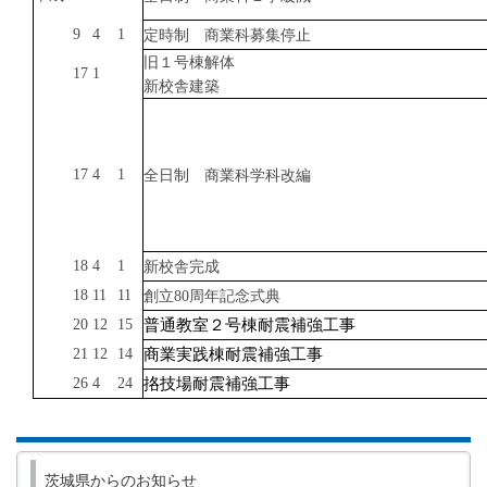
9
4
1
定時制
商業科
募集
停止
旧
１
号棟
解体
17
1
新
校舎
建築
17
4
1
全日制
商業科
学科
改編
18
4
1
新校舎
完成
18
11
11
創立
80
周年
記念
式典
20
12
15
普通教室２号棟耐震補強工事
21
12
14
商業実践
棟耐震補強工事
26
4
24
挌技場耐震補強工事
茨城県からのお知らせ