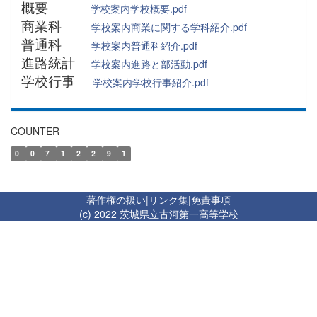
概要
学校案内学校概要.pdf
商業科
学校案内商業に関する学科紹介.pdf
普通科
学校案内普通科紹介.pdf
進路統計
学校案内進路と部活動.pdf
学校行事
学校案内学校行事紹介.pdf
COUNTER
0
0
7
1
2
2
9
1
著作権の扱い
|
リンク集
|
免責事項
(c) 2022 茨城県立古河第一高等学校