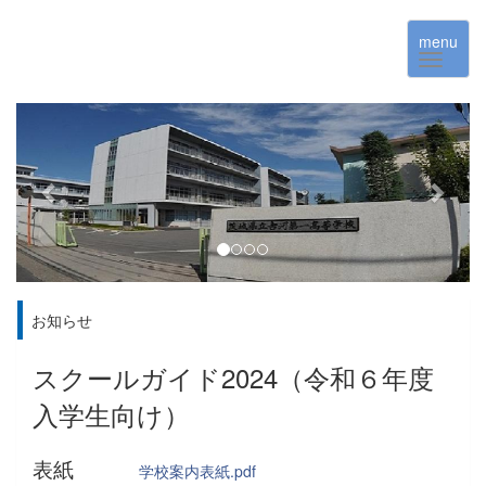
menu
p
n
r
e
e
x
v
t
i
o
u
お知らせ
s
スクールガイド2024（令和６年度
入学生向け）
表紙
学校案内表紙.pdf