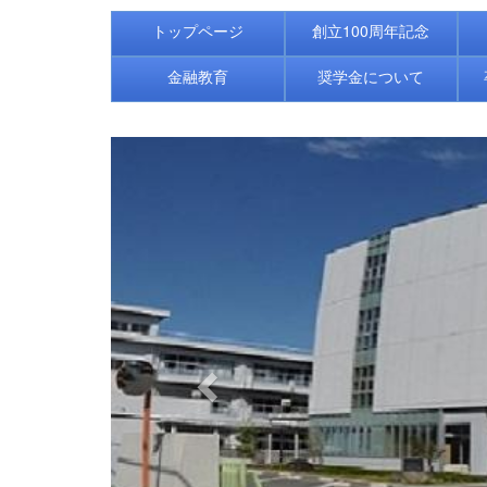
トップページ
創立100周年記念
金融教育
奨学金について
p
r
e
v
i
o
u
s