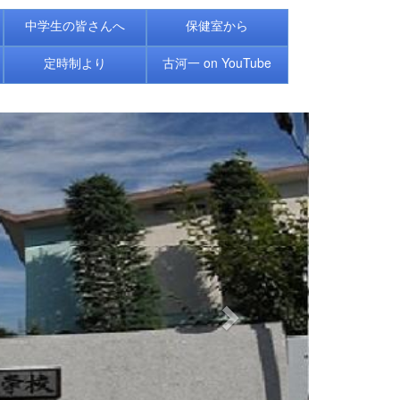
中学生の皆さんへ
保健室から
定時制より
古河一 on YouTube
n
e
x
t